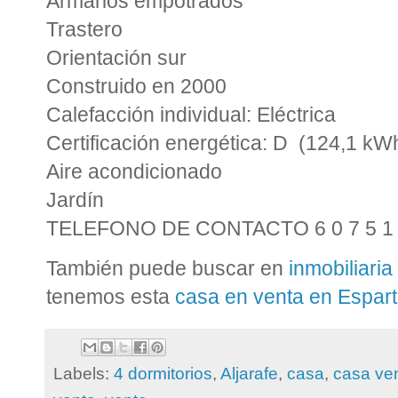
Armarios empotrados
Trastero
Orientación sur
Construido en 2000
Calefacción individual: Eléctrica
Certificación energética: D (124,1 kW
Aire acondicionado
Jardín
TELEFONO DE CONTACTO 6 0 7 5 1 0
También puede buscar en
inmobiliaria
tenemos esta
casa en venta en Espart
Labels:
4 dormitorios
,
Aljarafe
,
casa
,
casa ve